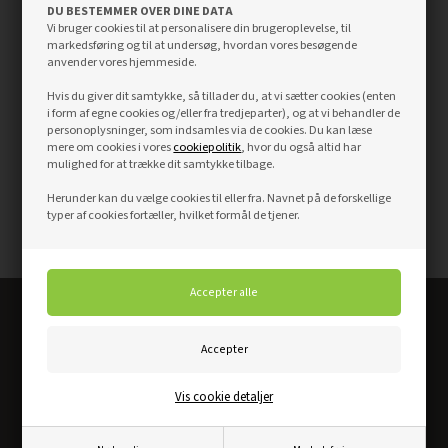
DU BESTEMMER OVER DINE DATA
Vi bruger cookies til at personalisere din brugeroplevelse, til
markedsføring og til at undersøg, hvordan vores besøgende
anvender vores hjemmeside.
Hvis du giver dit samtykke, så tillader du, at vi sætter cookies (enten
i form af egne cookies og/eller fra tredjeparter), og at vi behandler de
personoplysninger, som indsamles via de cookies. Du kan læse
mere om cookies i vores
cookiepolitik
, hvor du også altid har
mulighed for at trække dit samtykke tilbage.
Herunder kan du vælge cookies til eller fra. Navnet på de forskellige
typer af cookies fortæller, hvilket formål de tjener.
Altid det bedste dørkøb
Vis cookie detaljer