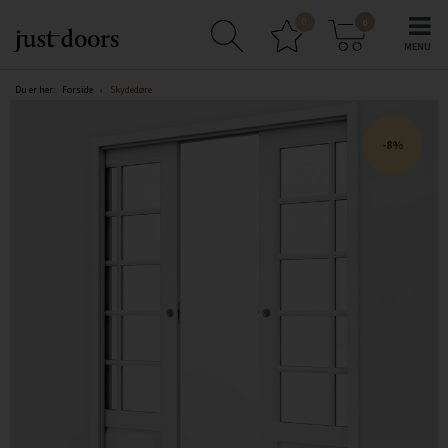
0
0
Du er her:
Forside
›
Skydedøre
8%