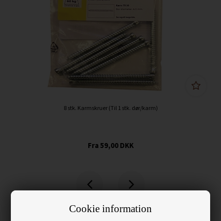
8 stk. Karmskruer (Til 1 stk. dør/karm)
59,00
DKK
Cookie information