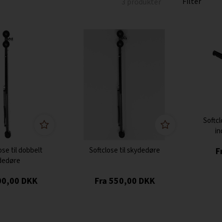
3 produkter
Softc
in
ose til dobbelt
Softclose til skydedøre
dedøre
00,00
DKK
550,00
DKK