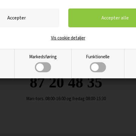
anden leveringsdag ønskes, vælges det blot
ved bestilling.
Vis cookie detaljer
Markedsføring
Funktionelle
Kontakt kundeservice på...
87 20 48 35
Man-tors. 08:00-16:00 og fredag 08:00-15:30