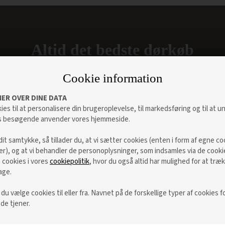
Altid det bedste dørkøb
Cookie information
ER OVER DINE DATA
ies til at personalisere din brugeroplevelse, til markedsføring og til at 
s besøgende anvender vores hjemmeside.
dit samtykke, så tillader du, at vi sætter cookies (enten i form af egne co
ter), og at vi behandler de personoplysninger, som indsamles via de cooki
cookies i vores
cookiepolitik
, hvor du også altid har mulighed for at træk
age.
Levering indenfor 48-72 timer
u vælge cookies til eller fra. Navnet på de forskellige typer af cookies fo
Vi er fleksible omkring valg af leveringsdag.
 de tjener.
Langt hovedparten af vores produkter kan
leveres inden for 48-72 timer på hverdage. Hvis