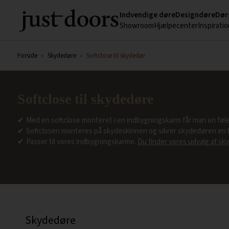
Indvendige døre
Designdøre
Dør
Showroom
Hjælpecenter
Inspiratio
Forside
›
Skydedøre
›
Softclose til skydedør
Softclose til skydedøre
Med en softclose monteret i en indbygningskarm får man en følel
✔
Softclosen monteres på skydeskinnen og sikrer skydedøren en bl
✔
Passer til vores indbygningskarme.
Du finder vores udvalg af sky
✔
Skydedøre