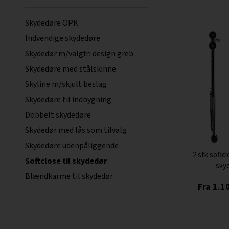
Skydedøre OPK
Indvendige skydedøre
Skydedør m/valgfri design greb
Skydedøre med stålskinne
Skyline m/skjult beslag
Skydedøre til indbygning
Dobbelt skydedøre
Skydedør med lås som tilvalg
Skydedøre udenpåliggende
2 stk softcl
Softclose til skydedør
sky
Blændkarme til skydedør
1.1