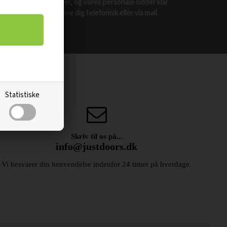
os specialister, og vores personale sidder klar
til at rådgive dig telefonisk eller via mail.
Statistiske
Skriv til os på...
info@justdoors.dk
Vi besvarer din henvendelse indenfor 24 timer på hverdage.