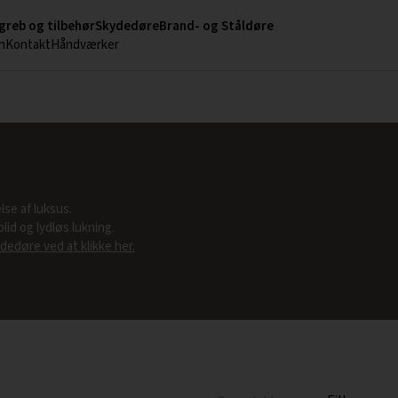
greb og tilbehør
Skydedøre
Brand- og Ståldøre
n
Kontakt
Håndværker
se af luksus.
id og lydløs lukning.
dedøre ved at klikke her.