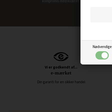
kompromis med kvalitet.
Nødvendige
Vi er godkendt af...
e-mærket
Din garanti for en sikker handel