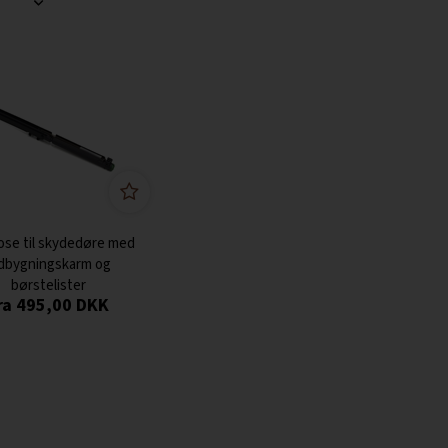
lose til skydedøre med
dbygningskarm og
børstelister
495,00
DKK