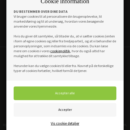
Cookie information
DU BESTEMMER OVER DINE DATA
Vi bruger cookies til at personalisere din brugeroplevelse, til
Levering indenfor 48-72 timer
markedsføring og til at undersøg, hvordan vores besøgende
anvender vores hjemmeside.
Vi er fleksible omkring valg af leveringsdag. Langt hovedparten af vores
produkter kan leveres inden for 48-72 timer på hverdage. Hvis anden
Hvis du giver dit samtykke, så tillader du, at vi sætter cookies (enten
leveringsdag ønskes, vælges det blot ved bestilling.
i form af egne cookies og/eller fra tredjeparter), og at vi behandler de
personoplysninger, som indsamles via de cookies. Du kan læse
mere om cookies i vores
cookiepolitik
, hvor du også altid har
mulighed for at trække dit samtykke tilbage.
Herunder kan du vælge cookies til eller fra. Navnet på de forskellige
typer af cookies fortæller, hvilket formål de tjener.
Faguddannet kundeservice
Med mere end 35 års erfaring indenfor salg og forsendelse af døre har vi
Vis cookie detaljer
oparbejdet en stor viden indenfor området. Vi tillader os at kalde os specialister,
og vores personale sidder klar til at rådgive dig telefonisk eller via mail.