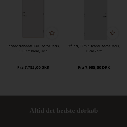
Facade branddør EI30, - Safco Doors,
Ståldør, 60 min. brand - Safco Doors,
10,5 cm karm, Hvid
11 cm karm
7.795,00
DKK
7.995,00
DKK
Altid det bedste dørkøb