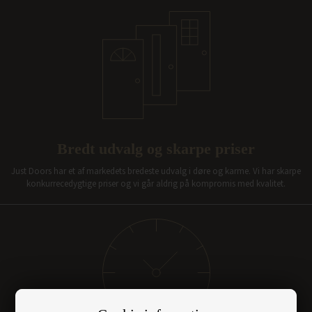
Bredt udvalg og skarpe priser
Just Doors har et af markedets bredeste udvalg i døre og karme. Vi har skarpe
konkurrecedygtige priser og vi går aldrig på kompromis med kvalitet.