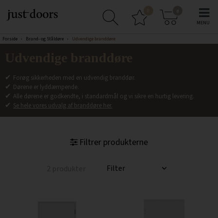
0
0
Forside
›
Brand- og Ståldøre
›
Udvendige branddøre
Udvendige branddøre
✔
Forøg sikkerheden med en udvendig branddør.
✔
Dørene er lyddæmpende.
✔
Alle dørene er godkendte, i standardmål og vi sikre en hurtig levering.
✔
Se hele vores udvalg af branddøre her.
Filtrer produkterne
2 produkter