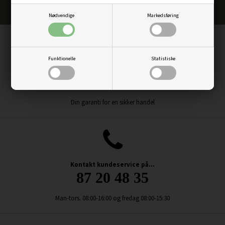
Nødvendige
Markedsføring
Funktionelle
Statistiske
Vi er godkendt af...
e-mærket
Din garanti for en sikker handel
Kontakt kundeservice på...
87 20 48 35
Man-tors. 08:00-16:00 og fredag 08:00-15:30