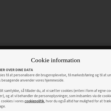
Cookie information
Altid det bedste dørkøb
ER OVER DINE DATA
ies til at personalisere din brugeroplevelse, til markedsføring og til at 
s besøgende anvender vores hjemmeside.
dit samtykke, så tillader du, at vi sætter cookies (enten i form af egne co
ter), og at vi behandler de personoplysninger, som indsamles via de cooki
cookies i vores
cookiepolitik
, hvor du også altid har mulighed for at træk
age.