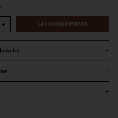
+
LÆG I INDKØBSKURVEN
krivelse
oner