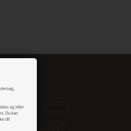
undersøg,
okies og/eller
es. Du kan
ke dit