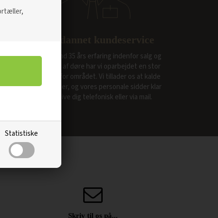
rtæller,
Faguddannet kundeservice
Med mere end 35 års erfaring indenfor salg og
forsendelse af døre har vi oparbejdet en stor
viden indenfor området. Vi tillader os at kalde
os specialister, og vores personale sidder klar
til at rådgive dig telefonisk eller via mail.
Statistiske
Skriv til os på...