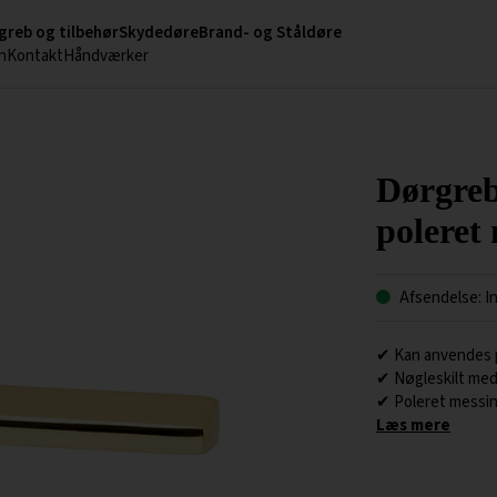
greb og tilbehør
Skydedøre
Brand- og Ståldøre
n
Kontakt
Håndværker
Dørgreb
poleret
Afsendelse: I
✔ Kan anvendes p
✔ Nøgleskilt med
✔ Poleret messi
Læs mere