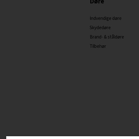
Døre
Indvendige døre
Skydedøre
Brand- & ståldøre
Tilbehør