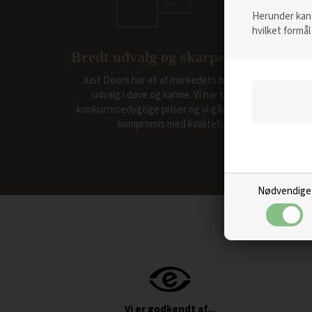
Herunder kan d
hvilket formål
Bredt udvalg og skarpe priser
Just Doors har et af markedets bredeste
udvalg i døre og karme. Vi har skarpe
konkurrecedygtige priser og vi går aldrig på
kompromis med kvalitet.
Nødvendige
Vi er godkendt af...