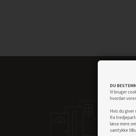
DU BESTEMM
Vi bruger cook
hvordan vore
Hvis du giver 
fra tredjepar
læse mere om 
samtykke tilb