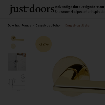
Indvendige døre
Designdøre
Dør
Showroom
Hjælpecenter
Inspiratio
Du er her:
Forside
›
Dørgreb og tilbehør
›
Dørgreb og tilbehør
22%