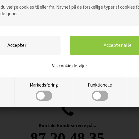
u vælge cookies til eller fra. Navnet på de forskellige typer af cookies fo
 de tjener.
Levering indenfor 48-72 timer
Vi er fleksible omkring valg af leveringsdag.
Langt hovedparten af vores produkter kan
leveres inden for 48-72 timer på hverdage. Hvis
anden leveringsdag ønskes, vælges det blot
ved bestilling.
Vis cookie detaljer
Markedsføring
Funktionelle
Kontakt kundeservice på...
87 20 48 35