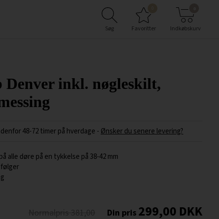
0
0
Søg
Favoritter
Indkøbskurv
 Denver inkl. nøgleskilt,
 messing
ndenfor 48-72 timer på hverdage
-
Ønsker du senere levering?
å alle døre på en tykkelse på 38-42 mm
følger
ng
299,00
DKK
381,00