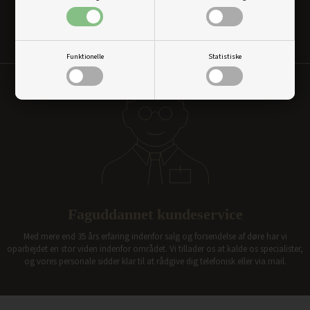
Vi er fleksible omkring valg af leveringsdag. Langt hovedparten af vores
produkter kan leveres inden for 48-72 timer på hverdage. Hvis anden
leveringsdag ønskes, vælges det blot ved bestilling.
Funktionelle
Statistiske
Faguddannet kundeservice
Med mere end 35 års erfaring indenfor salg og forsendelse af døre har vi
oparbejdet en stor viden indenfor området. Vi tillader os at kalde os specialister,
og vores personale sidder klar til at rådgive dig telefonisk eller via mail.