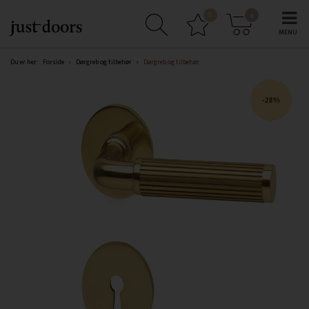
0
0
Du er her:
Forside
›
Dørgreb og tilbehør
›
Dørgreb og tilbehør
28%