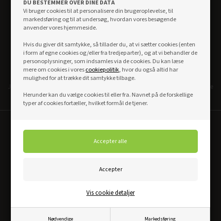
DU BESTEMMER OVER DINE DATA
Vi bruger cookies til at personalisere din brugeroplevelse, til
markedsføring og til at undersøg, hvordan vores besøgende
anvender vores hjemmeside.
Hvis du giver dit samtykke, så tillader du, at vi sætter cookies (enten
i form af egne cookies og/eller fra tredjeparter), og at vi behandler de
personoplysninger, som indsamles via de cookies. Du kan læse
Bredt udvalg og skarpe priser
mere om cookies i vores
cookiepolitik
, hvor du også altid har
mulighed for at trække dit samtykke tilbage.
Just Doors har et af markedets bredeste udvalg i døre og karme. Vi har skarpe
Herunder kan du vælge cookies til eller fra. Navnet på de forskellige
konkurrecedygtige priser og vi går aldrig på kompromis med kvalitet.
typer af cookies fortæller, hvilket formål de tjener.
Vis cookie detaljer
Levering indenfor 48-72 timer
Nødvendige
Markedsføring