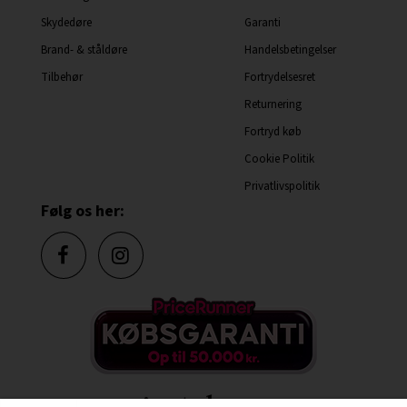
Skydedøre
Garanti
Brand- & ståldøre
Handelsbetingelser
Tilbehør
Fortrydelsesret
Returnering
Fortryd køb
Cookie Politik
Privatlivspolitik
Følg os her: