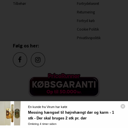
Tilbehør
Fortrydelsesret
Returnering
Fortryd køb
Cookie Politik
Privatlivspolitik
Følg os her:
En kunde fra Virum har købt
Messing hængsel til højrehængt dør og karm - 1
stk - Der skal bruges 2 stk pr. dør
Just Doors A/S, CVR nr. 56381813
Omkring 4 timer siden