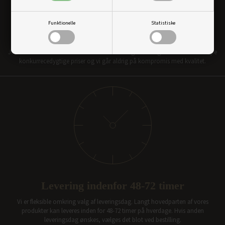
Funktionelle
Statistiske
Bredt udvalg og skarpe priser
Just Doors har et af markedets bredeste udvalg i døre og karme. Vi har skarpe
konkurrecedygtige priser og vi går aldrig på kompromis med kvalitet.
Levering indenfor 48-72 timer
Vi er fleksible omkring valg af leveringsdag. Langt hovedparten af vores
produkter kan leveres inden for 48-72 timer på hverdage. Hvis anden
leveringsdag ønskes, vælges det blot ved bestilling.