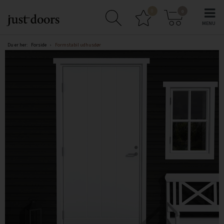
0
0
Du er her:
Forside
›
Formstabil udhusdør