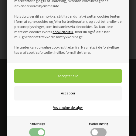
markedsføring og til at undersøg, hvordan vores besøgende
anvender vores hjemmeside.
Hvis du giver dit samtykke, så tillader du, at vi sætter cookies (enten
i form af egne cookies og/eller fra tredjeparter), og at vi behandler de
personoplysninger, som indsamles via de cookies. Du kan læse
mere om cookies i vores
cookiepolitik
, hvor du også altid har
mulighed for at trække dit samtykke tilbage.
Herunder kan du vælge cookies til eller fra. Navnet på de forskellige
typer af cookies fortæller, hvilket formål de tjener.
Altid det bedste dørkøb
Vis cookie detaljer
Nødvendige
Markedsføring