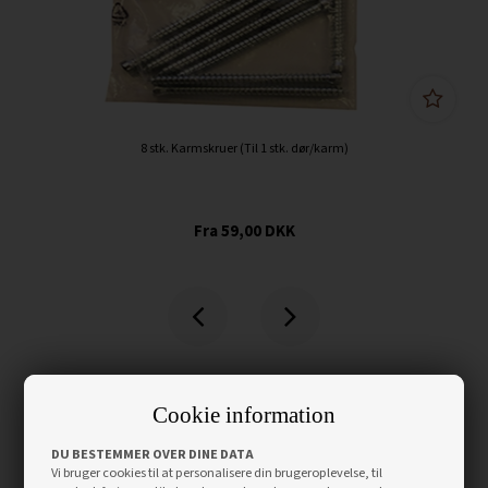
8 stk. Karmskruer (Til 1 stk. dør/karm)
59,00
DKK
Cookie information
DU BESTEMMER OVER DINE DATA
Vi bruger cookies til at personalisere din brugeroplevelse, til