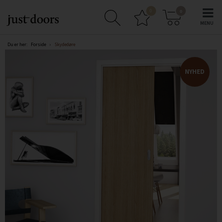
0
0
Du er her:
Forside
›
Skydedøre
NYHED