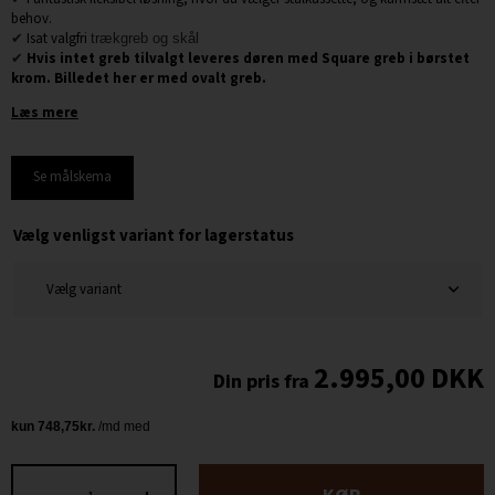
behov.
✔
Isat valgfri
trækgreb og skål
✔
Hvis intet greb tilvalgt leveres døren med Square greb i børstet
krom. Billedet her er med ovalt greb.
Læs mere
Se målskema
Vælg venligst variant for lagerstatus
2.995,00
DKK