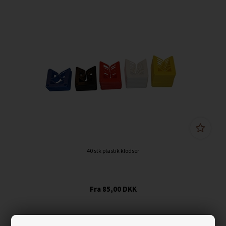
40 stk plastik klodser
85,00
DKK