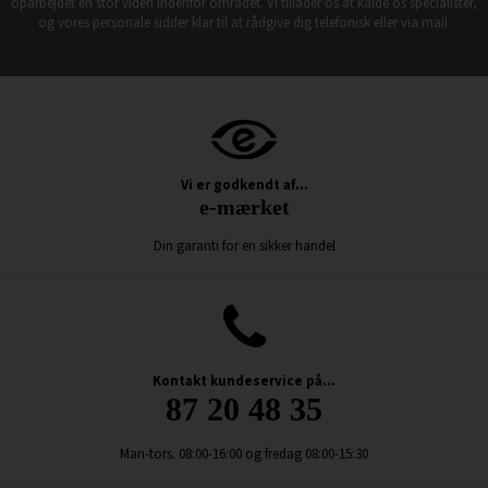
oparbejdet en stor viden indenfor området. Vi tillader os at kalde os specialister,
og vores personale sidder klar til at rådgive dig telefonisk eller via mail.
Vi er godkendt af...
e-mærket
Din garanti for en sikker handel
Kontakt kundeservice på...
87 20 48 35
Man-tors. 08:00-16:00 og fredag 08:00-15:30