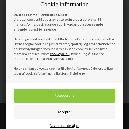
Cookie information
DU BESTEMMER OVER DINE DATA
Vi bruger cookies til at personalisere din brugeroplevelse, til
markedsføring og til at undersøg, hvordan vores besøgende
anvender vores hjemmeside.
Hvis du giver dit samtykke, så tillader du, at vi sætter cookies (enten
i form af egne cookies og/eller fra tredjeparter), og at vi behandler de
personoplysninger, som indsamles via de cookies. Du kan læse
mere om cookies i vores
cookiepolitik
, hvor du også altid har
mulighed for at trække dit samtykke tilbage.
Herunder kan du vælge cookies til eller fra. Navnet på de forskellige
typer af cookies fortæller, hvilket formål de tjener.
Altid det bedste dørkøb
Vis cookie detaljer