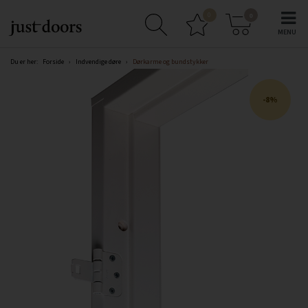
0
0
Du er her:
Forside
›
Indvendige døre
›
Dørkarme og bundstykker
8%