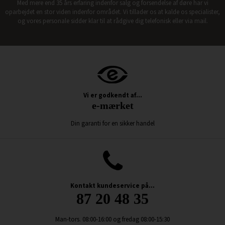
Med mere end 35 års erfaring indenfor salg og forsendelse af døre har vi
oparbejdet en stor viden indenfor området. Vi tillader os at kalde os specialister,
og vores personale sidder klar til at rådgive dig telefonisk eller via mail.
Vi er godkendt af...
e-mærket
Din garanti for en sikker handel
Kontakt kundeservice på...
87 20 48 35
Man-tors. 08:00-16:00 og fredag 08:00-15:30