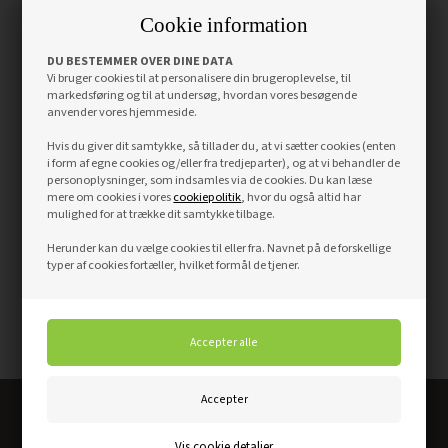
Cookie information
DU BESTEMMER OVER DINE DATA
Vi bruger cookies til at personalisere din brugeroplevelse, til
markedsføring og til at undersøg, hvordan vores besøgende
anvender vores hjemmeside.
Hvis du giver dit samtykke, så tillader du, at vi sætter cookies (enten
i form af egne cookies og/eller fra tredjeparter), og at vi behandler de
personoplysninger, som indsamles via de cookies. Du kan læse
mere om cookies i vores
cookiepolitik
, hvor du også altid har
mulighed for at trække dit samtykke tilbage.
Herunder kan du vælge cookies til eller fra. Navnet på de forskellige
typer af cookies fortæller, hvilket formål de tjener.
Altid det bedste dørkøb
Vis cookie detaljer