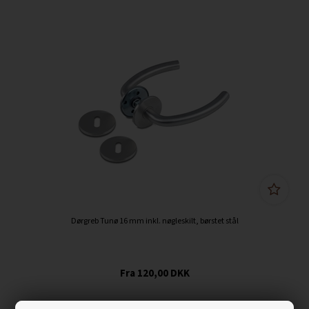
Dørgreb Tunø 16 mm inkl. nøgleskilt, børstet stål
120,00
DKK