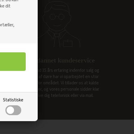
ke dit
rtæller,
Faguddannet kundeservice
Med mere end 35 års erfaring indenfor salg og
forsendelse af døre har vi oparbejdet en stor
viden indenfor området. Vi tillader os at kalde
os specialister, og vores personale sidder klar
til at rådgive dig telefonisk eller via mail.
Statistiske