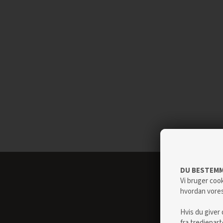
DU BESTEMM
Vi bruger cook
hvordan vore
Hvis du giver 
fra tredjepar