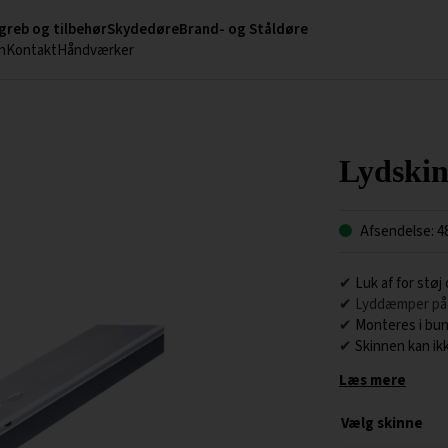
greb og tilbehør
Skydedøre
Brand- og Ståldøre
n
Kontakt
Håndværker
Lydskin
Afsendelse: 4
✔
Luk af for stø
✔ Lyddæmper på 
✔
Monteres i bun
✔
Skinnen kan ikk
Læs mere
Vælg skinne