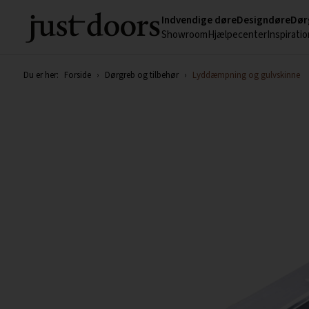
Indvendige døre
Designdøre
Dør
Showroom
Hjælpecenter
Inspiratio
Du er her:
Forside
›
Dørgreb og tilbehør
›
Lyddæmpning og gulvskinne