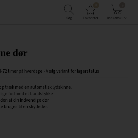
0
0
Søg
Favoritter
Indkøbskurv
ne dør
8-72 timer på hverdage
- Vælg variant for lagerstatus
j og træk med en automatisk lydskinne.
lige fod med et bundstykke
den af din indvendige dør.
e bruges til en skydedør.