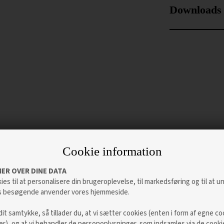
Downloads
Cookie information
ER OVER DINE DATA
ies til at personalisere din brugeroplevelse, til markedsføring og til at 
s besøgende anvender vores hjemmeside.
Altid det bedste dørkøb
dit samtykke, så tillader du, at vi sætter cookies (enten i form af egne co
ter), og at vi behandler de personoplysninger, som indsamles via de cooki