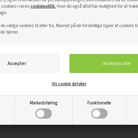
cookies i vores
cookiepolitik
, hvor du også altid har mulighed for at træk
age.
u vælge cookies til eller fra. Navnet på de forskellige typer af cookies fo
 de tjener.
Levering indenfor 48-72 timer
Vi er fleksible omkring valg af leveringsdag.
Langt hovedparten af vores produkter kan
Vis cookie detaljer
leveres inden for 48-72 timer på hverdage. Hvis
anden leveringsdag ønskes, vælges det blot
ved bestilling.
Markedsføring
Funktionelle