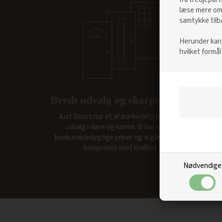
læse mere om 
samtykke tilb
Herunder kan d
hvilket formål
Bredt udvalg og skarpe priser
Just Doors har et af markedets bredeste
udvalg i døre og karme. Vi har skarpe
konkurrecedygtige priser og vi går aldrig på
kompromis med kvalitet.
Nødvendige