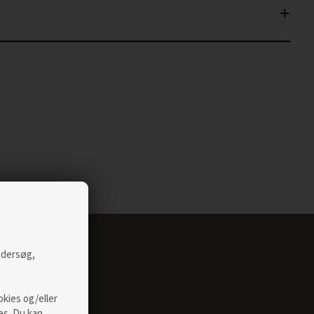
undersøg,
okies og/eller
es. Du kan