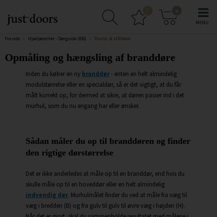
0
0
Forside
›
Hjælpecenter - Dørguide (BB)
›
Brand- & ståldøre
Opmåling og hængsling af branddøre
Inden du køber en ny
branddør
- enten en helt almindelig
modulstørrelse eller en specialdør, så er det vigtigt, at du får
målt korrekt op, for dermed at sikre, at døren passer ind i det
murhul, som du nu engang har eller ønsker.
Sådan måler du op til branddøren og finder
den rigtige dørstørrelse
Det er ikke anderledes at måle op til en branddør, end hvis du
skulle måle op til en hoveddør eller en helt almindelig
indvendig dør
. Murhulmålet finder du ved at måle fra væg til
væg i bredden (B) og fra gulv til gulv til øvre væg i højden (H).
Når det er gjort, skal du sammenholde resultatet med målene i