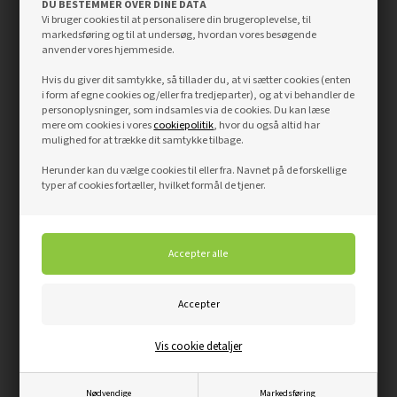
M13,3x21
134 x 210 cm
DU BESTEMMER OVER DINE DATA
cm
cm
Vi bruger cookies til at personalisere din brugeroplevelse, til
markedsføring og til at undersøg, hvordan vores besøgende
2 x 72,5 x 204
151,8 x 209
anvender vores hjemmeside.
M15,3x21
154 x 210 cm
cm
cm
Hvis du giver dit samtykke, så tillader du, at vi sætter cookies (enten
2 x 82,5 x 204
171,8 x 209
i form af egne cookies og/eller fra tredjeparter), og at vi behandler de
M17,3x21
174 x 210 cm
cm
cm
personoplysninger, som indsamles via de cookies. Du kan læse
mere om cookies i vores
cookiepolitik
, hvor du også altid har
mulighed for at trække dit samtykke tilbage.
Herunder kan du vælge cookies til eller fra. Navnet på de forskellige
Hængsling af brand- og ståldøre
typer af cookies fortæller, hvilket formål de tjener.
Ved tungt beslået døre, som branddøre, klimadøre, lyddøre og
ståldøre, skal der defineres fra start, om døren skal være højre-
eller venstrehængt, og om den skal være indadgående eller
udadgående.
Tungt beslået døre
og karme er nemlig
ikke vendbare.
Stil dig på den side, hvor hængslerne er eller skal være synlige.
- Er hængslerne i venstre side, er døren venstrehængt
Vis cookie detaljer
- Er hængslerne i højre side, er døren højrehængt.
Nødvendige
Markedsføring