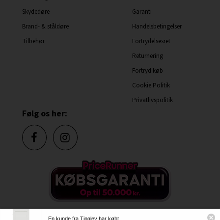
Skydedøre
Garanti
Brand- & ståldøre
Handelsbetingelser
Tilbehør
Fortrydelsesret
Returnering
Fortryd køb
Cookie Politik
Privatlivspolitik
Følg os her:
En kunde fra Tinglev har købt