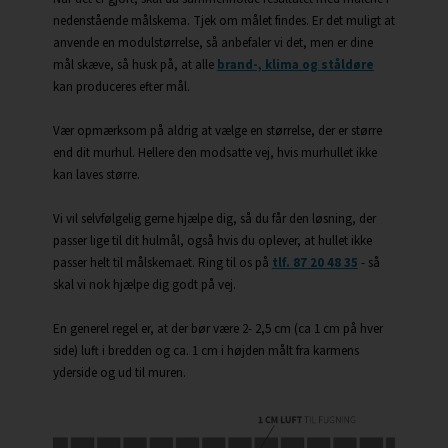
nedenstående målskema
. Tjek om målet findes. Er det muligt at
anvende en modulstørrelse, så anbefaler vi det, men er dine
mål skæve, så husk på, at alle
brand-, klima og ståldøre
kan produceres efter mål.
Vær opmærksom på aldrig at vælge en størrelse, der er større
end dit murhul. Hellere den modsatte vej, hvis murhullet ikke
kan laves større.
Vi vil selvfølgelig gerne hjælpe dig, så du får den løsning, der
passer lige til dit hulmål, også hvis du oplever, at hullet ikke
passer helt til målskemaet. Ring til os på
tlf. 87 20 48 35
- så
skal vi nok hjælpe dig godt på vej.
En generel regel er, at der bør være 2- 2,5 cm (ca 1 cm på hver
side) luft i bredden og ca. 1 cm i højden målt fra karmens
yderside og ud til muren.