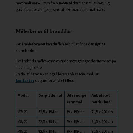
maximalt være 6 mm fra bunden af dørbladet til gulvet. Og
gulvet skal selvfølgelig være af ikke brandbart materiale.
Måleskema til branddør
Her i måleskemaet kan du få hjælp til at finde den rigtige
størrelse dør.
Her finder du måleskema over de mest gængse dørstørrelser på
indvendige døre.
En del af dørene kan også leveres på special mål. Du
kontakter
os bare for at få et tilbud.
Modul
Dørplademål
Udvendige
Anbefalet
karmmål
murhulmål
M7x20
62,5 x 194 cm
69 x 199 cm
71,5 x 200 cm
M8x20
72,5 x 194 cm
79 x 199 cm
81,5 x 200 cm
M9x20
82,5 x 194 cm
89 x 199 cm
91,5 x 200 cm