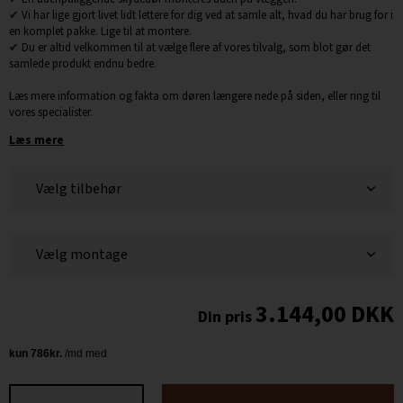
✔
Vi har lige gjort livet lidt lettere for dig ved at samle alt, hvad du har brug for i
en komplet pakke. Lige til at montere.
✔
Du er altid velkommen til at vælge flere af vores tilvalg, som blot gør det
samlede produkt endnu bedre.
Læs mere information og fakta om døren længere nede på siden, eller ring til
vores specialister.
Læs mere
vælg
tilbehør
vælg
montage
3.144,00
DKK