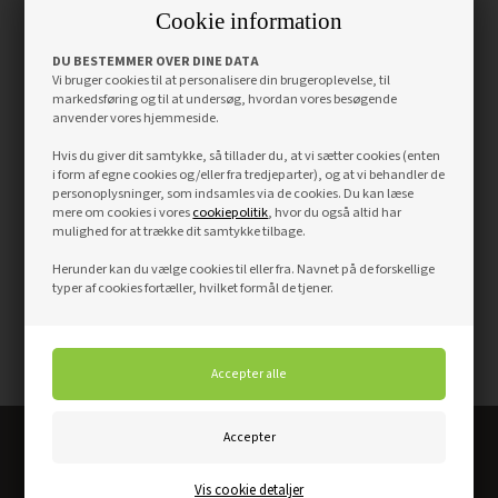
Cookie information
DU BESTEMMER OVER DINE DATA
Vi bruger cookies til at personalisere din brugeroplevelse, til
markedsføring og til at undersøg, hvordan vores besøgende
anvender vores hjemmeside.
Hvis du giver dit samtykke, så tillader du, at vi sætter cookies (enten
i form af egne cookies og/eller fra tredjeparter), og at vi behandler de
personoplysninger, som indsamles via de cookies. Du kan læse
mere om cookies i vores
cookiepolitik
, hvor du også altid har
mulighed for at trække dit samtykke tilbage.
Herunder kan du vælge cookies til eller fra. Navnet på de forskellige
typer af cookies fortæller, hvilket formål de tjener.
Altid det bedste dørkøb
Vis cookie detaljer