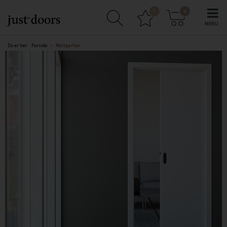
0
0
Du er her:
Forside
›
Restpartier