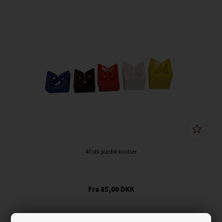
40 stk plastik klodser
85,00
DKK