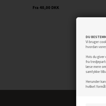
40,00
DKK
DU BESTEMM
Vi bruger cook
hvordan vore
Hvis du giver 
fra tredjepar
læse mere om 
samtykke tilb
Herunder kan d
hvilket formål