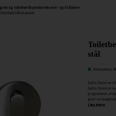
greb og tilbehør
Skydedøre
Brand- og Ståldøre
n
Kontakt
Håndværker
Toiletbe
stål
Afsendelse: 4
Safco Doors er et
Safco Doors er m
programmet af døre
giver os mulighed 
Læs mere