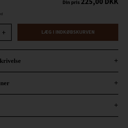
225,00
DKK
+
LÆG I INDKØBSKURVEN
krivelse
oner