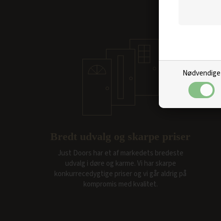
Nødvendige
Bredt udvalg og skarpe priser
Just Doors har et af markedets bredeste
udvalg i døre og karme. Vi har skarpe
konkurrecedygtige priser og vi går aldrig på
kompromis med kvalitet.