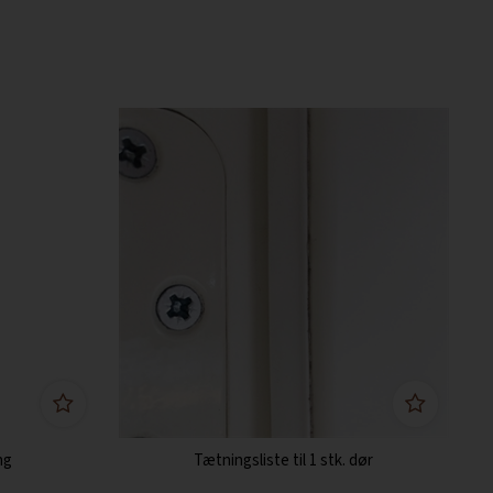
ng
Tætningsliste til 1 stk. dør