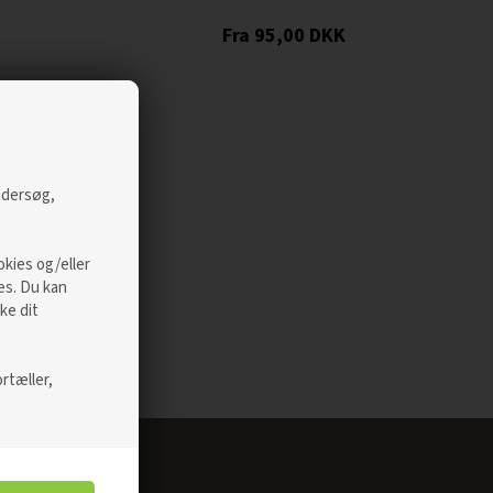
95,00
DKK
undersøg,
okies og/eller
es. Du kan
ke dit
rtæller,