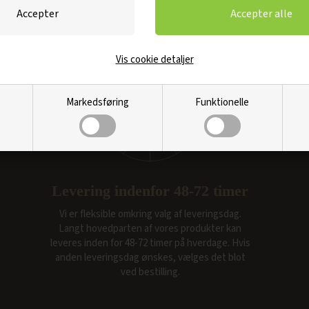
Altid det bedste dørkøb
Vis cookie detaljer
Markedsføring
Funktionelle
Levering indenfor 48-72 timer
Vi er fleksible omkring valg af leveringsdag.
Langt hovedparten af vores produkter kan
leveres inden for 48-72 timer på hverdage. Hvis
anden leveringsdag ønskes, vælges det blot
ved bestilling.