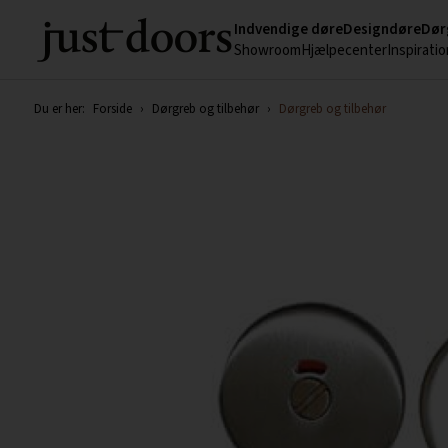
Indvendige døre
Designdøre
Dør
Showroom
Hjælpecenter
Inspiratio
Du er her:
Forside
›
Dørgreb og tilbehør
›
Dørgreb og tilbehør