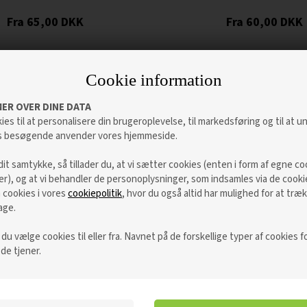
65,00
DKK
60,00
DKK
Cookie information
ER OVER DINE DATA
ies til at personalisere din brugeroplevelse, til markedsføring og til at 
s besøgende anvender vores hjemmeside.
dit samtykke, så tillader du, at vi sætter cookies (enten i form af egne co
ter), og at vi behandler de personoplysninger, som indsamles via de cooki
cookies i vores
cookiepolitik
, hvor du også altid har mulighed for at træk
age.
u vælge cookies til eller fra. Navnet på de forskellige typer af cookies fo
 de tjener.