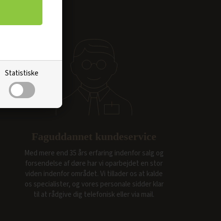
Statistiske
Faguddannet kundeservice
Med mere end 35 års erfaring indenfor salg og
forsendelse af døre har vi oparbejdet en stor
viden indenfor området. Vi tillader os at kalde
os specialister, og vores personale sidder klar
til at rådgive dig telefonisk eller via mail.