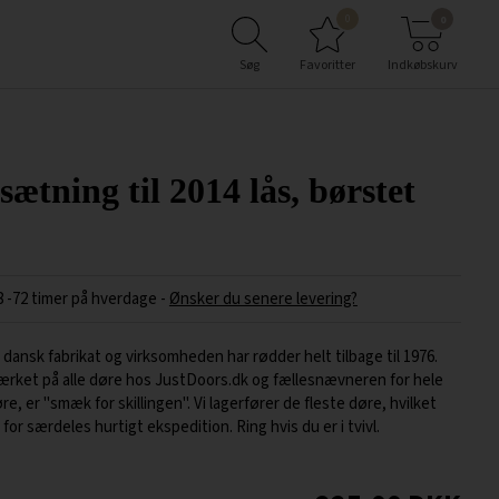
0
0
Søg
Favoritter
Indkøbskurv
sætning til 2014 lås, børstet
8 -72 timer på hverdage
-
Ønsker du senere levering?
 dansk fabrikat og virksomheden har rødder helt tilbage til 1976.
ærket på alle døre hos JustDoors.dk og fællesnævneren for hele
, er "smæk for skillingen". Vi lagerfører de fleste døre, hvilket
for særdeles hurtigt ekspedition. Ring hvis du er i tvivl.