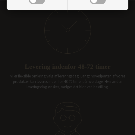
Levering indenfor 48-72 timer
Vi er fleksible omkring valg af leveringsdag. Langt hovedparten af vores
produkter kan leveres inden for 48-72 timer på hverdage. Hvis anden
leveringsdag ønskes, vælges det blot ved bestilling.