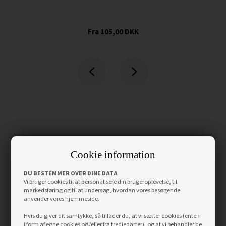
105,00
DKK
Cookie information
DU BESTEMMER OVER DINE DATA
Vi bruger cookies til at personalisere din brugeroplevelse, til
markedsføring og til at undersøg, hvordan vores besøgende
anvender vores hjemmeside.
Hvis du giver dit samtykke, så tillader du, at vi sætter cookies (enten
i form af egne cookies og/eller fra tredjeparter), og at vi behandler de