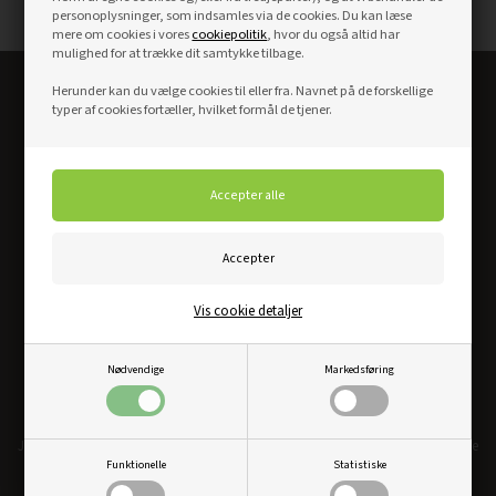
personoplysninger, som indsamles via de cookies. Du kan læse
mere om cookies i vores
cookiepolitik
, hvor du også altid har
mulighed for at trække dit samtykke tilbage.
Herunder kan du vælge cookies til eller fra. Navnet på de forskellige
Altid det bedste dørkøb
typer af cookies fortæller, hvilket formål de tjener.
Vis cookie detaljer
Nødvendige
Markedsføring
Bredt udvalg og skarpe priser
Just Doors har et af markedets bredeste udvalg i døre og karme. Vi har skarpe
Funktionelle
Statistiske
konkurrecedygtige priser og vi går aldrig på kompromis med kvalitet.