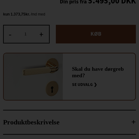
5.495,00
DKK
-
+
KØB
Skal du have dørgreb
med?
SE UDVALG ❯
Produktbeskrivelse