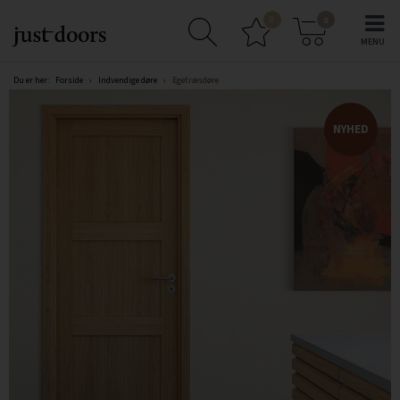
0
0
Du er her:
Forside
›
Indvendige døre
›
Egetræsdøre
NYHED