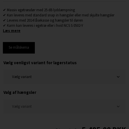
✔ Massiv egetræsdør med 25 dB lyddæmpning
✔ Kan leveres med standard snap in hængsler eller med skjulte hængsler
✔ Leveres med 2014 låsekasse og hængsler til døren
✔ Karm kan leveres i egetræ eller i hvid NCS S 0502-Y
Læs mere
Se målskema
Vælg venligst variant for lagerstatus
Valg af hængsler