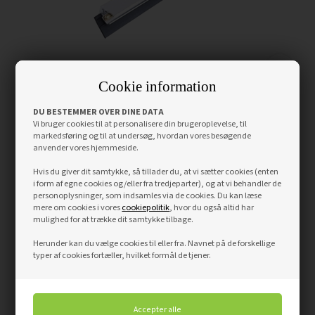
Cookie information
Lydskinne dør
DU BESTEMMER OVER DINE DATA
Vi bruger cookies til at personalisere din brugeroplevelse, til
markedsføring og til at undersøg, hvordan vores besøgende
anvender vores hjemmeside.
375,00
DKK
Hvis du giver dit samtykke, så tillader du, at vi sætter cookies (enten
i form af egne cookies og/eller fra tredjeparter), og at vi behandler de
personoplysninger, som indsamles via de cookies. Du kan læse
mere om cookies i vores
cookiepolitik
, hvor du også altid har
mulighed for at trække dit samtykke tilbage.
Herunder kan du vælge cookies til eller fra. Navnet på de forskellige
typer af cookies fortæller, hvilket formål de tjener.